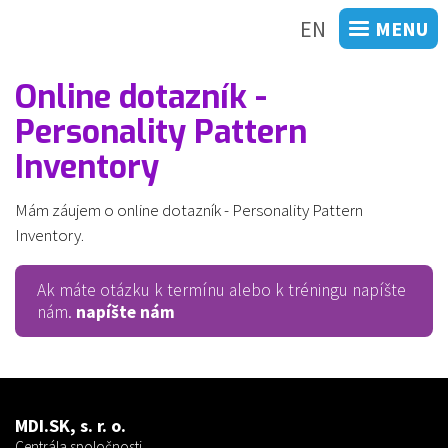
EN
MENU
Online dotazník -
Personality Pattern
Inventory
Mám záujem o online dotazník - Personality Pattern
Inventory.
Ak máte otázku k termínu alebo k tréningu napíšte
nám.
napíšte nám
MDI.SK, s. r. o.
Centrála spoločnosti