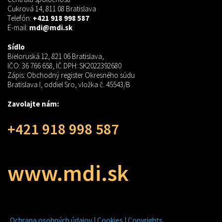
Cukrová 14, 811 08 Bratislava
Telefón:
+421 918 998 587
E-mail:
mdi@mdi.sk
Sídlo
Bieloruská 12, 821 06 Bratislava,
IČO: 36 766 658, IČ DPH: SK2022392680
Zápis: Obchodný register Okresného súdu
Bratislava I, oddiel Sro, vložka č. 45543/B
Zavolajte nám:
+421 918 998 587
www.mdi.sk
Ochrana osobných údajov | Cookies | Copyrights